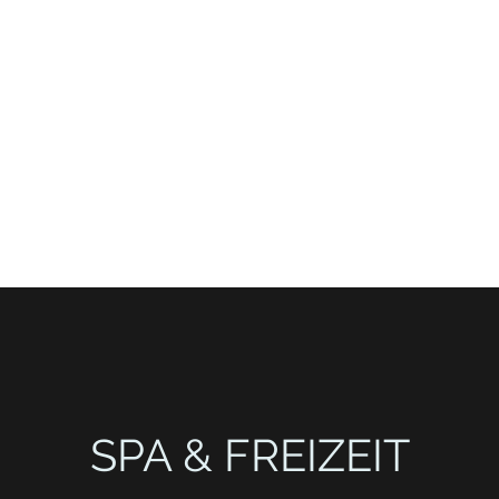
0 695 509 9989 (WhatsApp)
HENS
More
onastiraki)
SPA & FREIZEIT