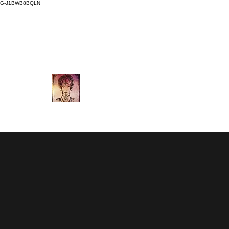
G-J1BWB8BQLN
thaimassagenuad@gmail.com
L +30 210 3319772
,
M +3
NUAD THAI MASSAGE AT
2 Branches in Athens Centre
(Kornarou 5, Syntagma & Fokionos 12, M