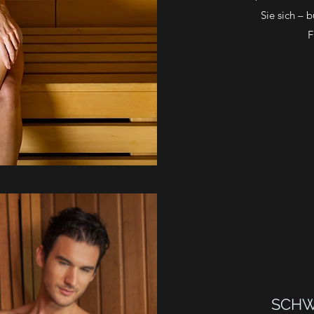
Sie sich – 
F
SCHW