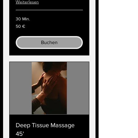
Weiterlesen
30 Min.
50
50 €
Euro
Buchen
Deep Tissue Massage
45'