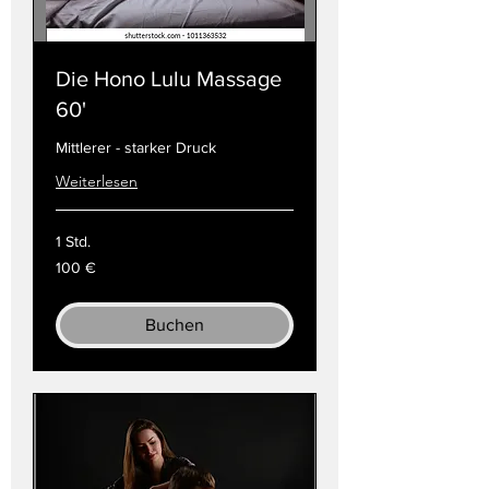
Die Hono Lulu Massage
60'
Mittlerer - starker Druck
Weiterlesen
1 Std.
100
100 €
Euro
Buchen