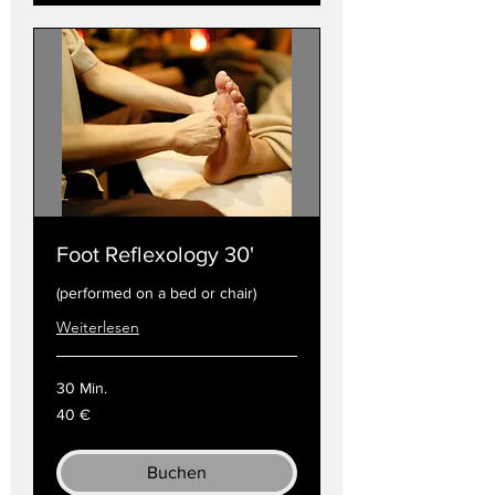
Foot Reflexology 30'
(performed on a bed or chair)
Weiterlesen
30 Min.
40
40 €
Euro
Buchen