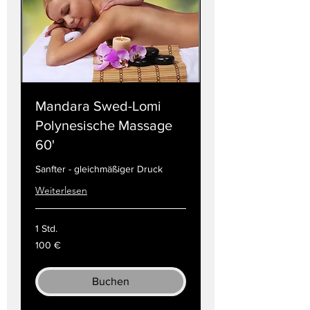
Mandara Swed-Lomi
Polynesische Massage
60'
Sanfter - gleichmäßiger Druck
Weiterlesen
1 Std.
100
100 €
Euro
Buchen