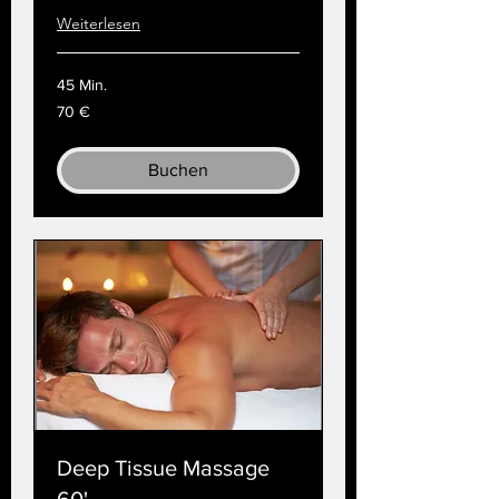
Weiterlesen
45 Min.
70
70 €
Euro
Buchen
Deep Tissue Massage
60'