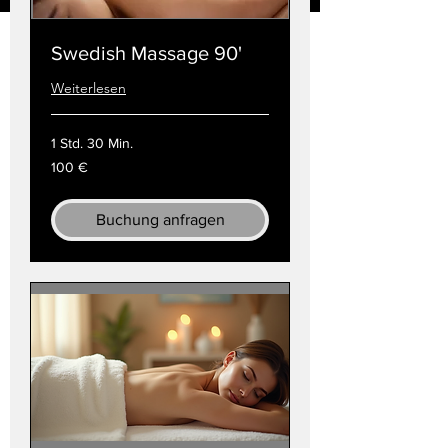
Swedish Massage 90'
Weiterlesen
1 Std. 30 Min.
100
100 €
Euro
Buchung anfragen