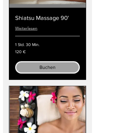
Shiatsu Massage 90'
Weiterlesen
1 Std. 30 Min.
120
120 €
Euro
Buchen