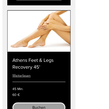
Athens Feet & Legs
Recovery 45'
Weiterlesen
45 Min.
60
60 €
Euro
Buchen