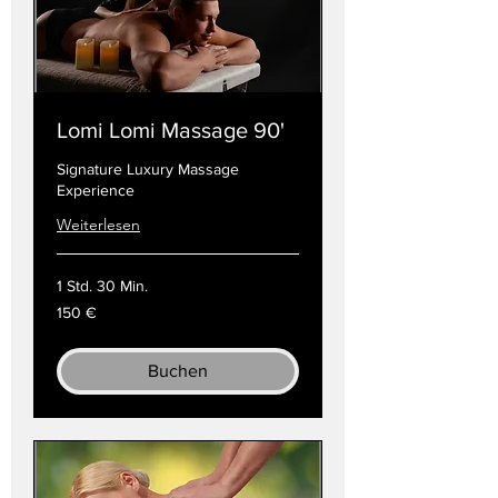
Lomi Lomi Massage 90'
Signature Luxury Massage
Experience
Weiterlesen
1 Std. 30 Min.
150
150 €
Euro
Buchen