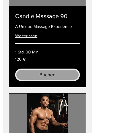
Candle Massage 90'
A Unique Massage Experience
Weiterlesen
1 Std. 30 Min.
120
120 €
Euro
Buchen