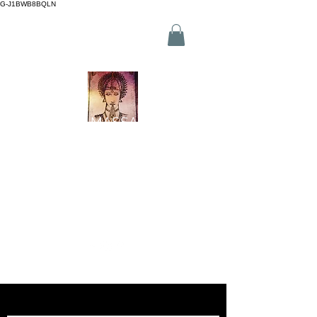
G-J1BWB8BQLN
L +30 210 3319772
,
M +30 695
509 9989 (WhatsApp)
NUAD THAI MASSAGE ATHENS
2 Branches in Athens Centre
(Kornarou 5, Syntagma & Fokionos 12, Monastiraki)
Online buchen