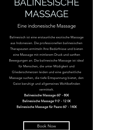
BALINESISCHE
MASSAGE
Eine indonesische Massage
Balinesisch ist eine erstaunliche exotische Massage
aus Indonesien. Die professionellen balinesischen
Therapeuten ermitteln Ihre Bedürfnisse und bieten
eine Massage mit mittlerem Druck und sanften
Bewegungen an. Die balinesische Massage ist ideal
für Menschen, die unter Müdigkeit und
Gliederschmerzen leiden und eine ganzheitliche
Massage suchen, die tiefe Entspannung bietet, den
Geist beruhigt und allgemeines Wohlbefinden
vermittelt.
Balinesische Massage 60' - 80€
Balinesische Massage 9
0' - 12
0€
Balinesische Massage für Paare 60' - 140€
Book Now