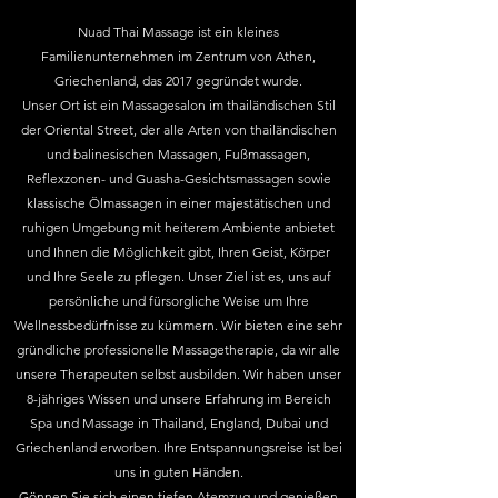
Nuad Thai Massage ist ein kleines
Familienunternehmen im Zentrum von Athen,
Griechenland, das 2017 gegründet wurde.
Unser Ort ist ein Massagesalon im thailändischen Stil
der Oriental Street, der alle Arten von thailändischen
und balinesischen Massagen, Fußmassagen,
Reflexzonen- und Guasha-Gesichtsmassagen sowie
klassische Ölmassagen in einer majestätischen und
ruhigen Umgebung mit heiterem Ambiente anbietet
und Ihnen die Möglichkeit gibt, Ihren Geist, Körper
und Ihre Seele zu pflegen.
Unser Ziel ist es, uns auf
persönliche und fürsorgliche Weise um Ihre
Wellnessbedürfnisse zu kümmern. Wir bieten eine sehr
gründliche professionelle Massagetherapie, da wir alle
unsere Therapeuten selbst ausbilden. Wir haben unser
8-jähriges Wissen und unsere Erfahrung im Bereich
Spa und Massage in Thailand, England, Dubai und
Griechenland erworben.
Ihre Entspannungsreise ist bei
uns in guten Händen.
Gönnen Sie sich einen tiefen Atemzug und genießen