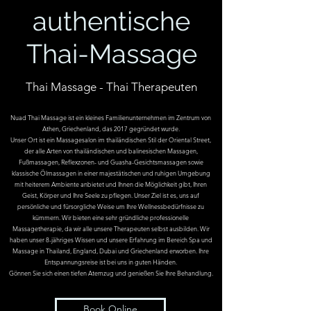
authentische
Thai-Massage
Thai Massage - Thai Therapeuten
Nuad Thai Massage ist ein kleines Familienunternehmen im Zentrum von
Athen, Griechenland, das 2017 gegründet wurde.
Unser Ort ist ein Massagesalon im thailändischen Stil der Oriental Street,
der alle Arten von thailändischen und balinesischen Massagen,
Fußmassagen, Reflexzonen- und Guasha-Gesichtsmassagen sowie
klassische Ölmassagen in einer majestätischen und ruhigen Umgebung
mit heiterem Ambiente anbietet und Ihnen die Möglichkeit gibt, Ihren
Geist, Körper und Ihre Seele zu pflegen.
Unser Ziel ist es, uns auf
persönliche und fürsorgliche Weise um Ihre Wellnessbedürfnisse zu
kümmern. Wir bieten eine sehr gründliche professionelle
Massagetherapie, da wir alle unsere Therapeuten selbst ausbilden. Wir
haben unser 8-jähriges Wissen und unsere Erfahrung im Bereich Spa und
Massage in Thailand, England, Dubai und Griechenland erworben.
Ihre
Entspannungsreise ist bei uns in guten Händen.
Gönnen Sie sich einen tiefen Atemzug und genießen Sie Ihre Behandlung.
Book Online