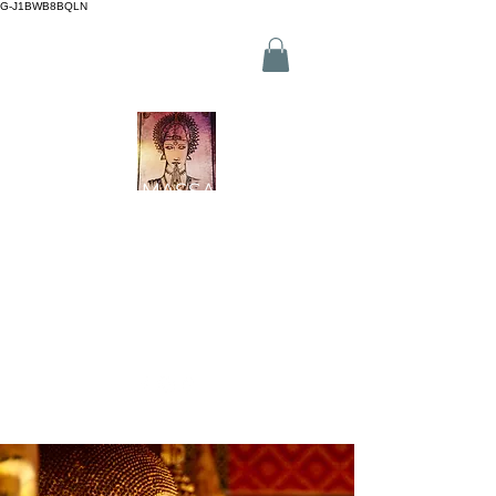
G-J1BWB8BQLN
L +30 210 3319772
,
M +30 695
509 9989 (WhatsApp)
NUAD THAI MASSAGE ATHENS
2 Branches in Athens Centre
(Kornarou 5, Syntagma & Fokionos 12, Monastiraki)
Online buchen