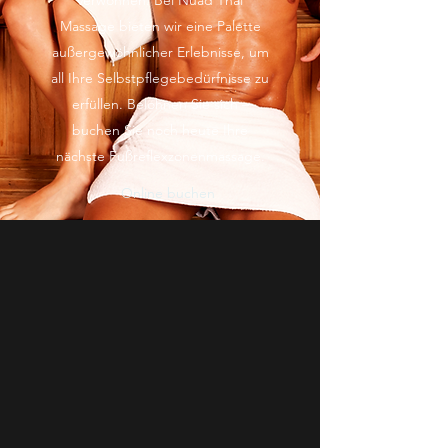
verwöhnen. Bei Nuad Thai
Massage bieten wir eine Palette
außergewöhnlicher Erlebnisse, um
all Ihre Selbstpflegebedürfnisse zu
erfüllen. Belohnen Sie sich –
buchen Sie noch heute Ihre
nächste Fußreflexzonenmassage.
Online buchen