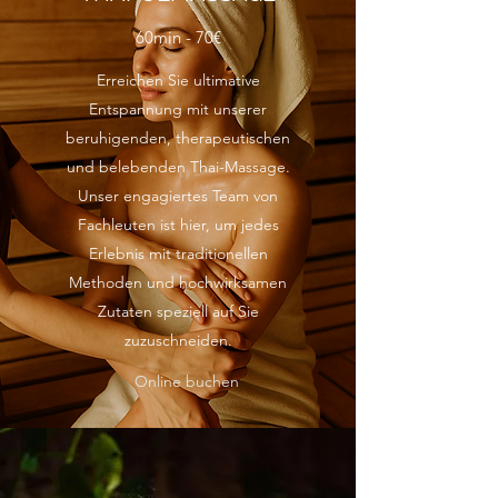
60min - 70€
Erreichen Sie ultimative
Entspannung mit unserer
beruhigenden, therapeutischen
und belebenden Thai-Massage.
Unser engagiertes Team von
Fachleuten ist hier, um jedes
Erlebnis mit traditionellen
Methoden und hochwirksamen
Zutaten speziell auf Sie
zuzuschneiden.
Online buchen