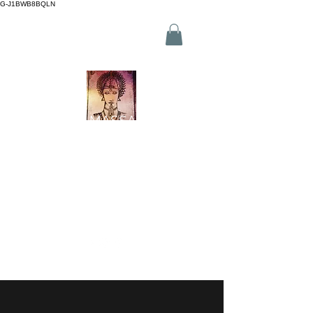
G-J1BWB8BQLN
L +30 210 3319772
,
M +30 695
509 9989 (WhatsApp)
NUAD THAI MASSAGE ATHENS
2 Branches in Athens Centre
(Kornarou 5, Syntagma & Fokionos 12, Monastiraki)
Online buchen