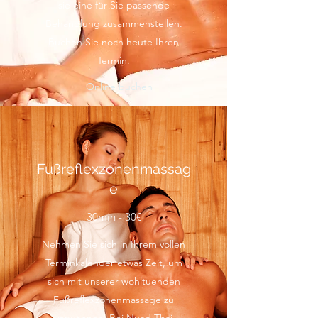
sie eine für Sie passende
Behandlung zusammenstellen.
Buchen Sie noch heute Ihren
Termin.
Online buchen
Fußreflexzonenmassag
e
30min - 30€
Nehmen Sie sich in Ihrem vollen
Terminkalender etwas Zeit, um
sich mit unserer wohltuenden
Fußreflexzonenmassage zu