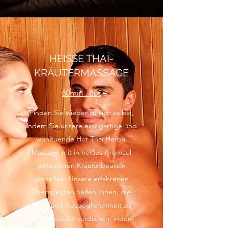
HEISSE THAI-
KRÄUTERMASSAGE
60min - 80€
Finden Sie wieder zu sich selbst,
indem Sie unsere einzigartige und
wohltuende Hot Thai Herbal
Massage mit in heißes Aromaöl
getauchten Kräuterbeuteln
genießen. Unsere erfahrenen
Therapeuten helfen Ihnen, die
Ruhe und Ausgeglichenheit zu
finden, die Sie verdienen, indem