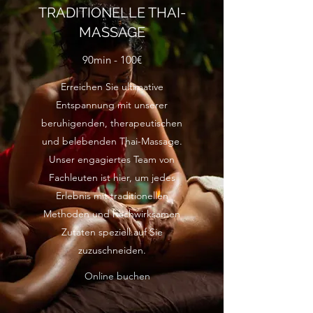
TRADITIONELLE THAI-
MASSAGE
90min - 100€
Erreichen Sie ultimative
Entspannung mit unserer
beruhigenden, therapeutischen
und belebenden Thai-Massage.
Unser engagiertes Team von
Fachleuten ist hier, um jedes
Erlebnis mit traditionellen
Methoden und hochwirksamen
Zutaten speziell auf Sie
zuzuschneiden.
Online buchen