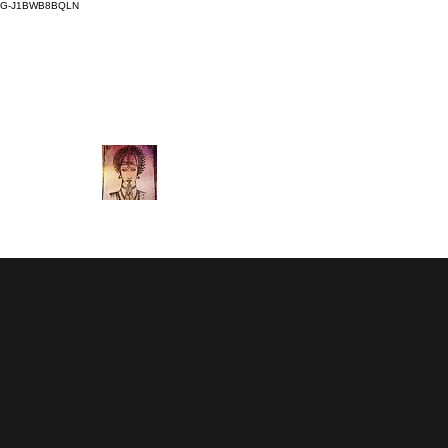
G-J1BWB8BQLN
thaimassagenuad@gmail.com
L +30 210 3319772
,
M +3
MASAJE TAILANDÉS NUA
ATENAS