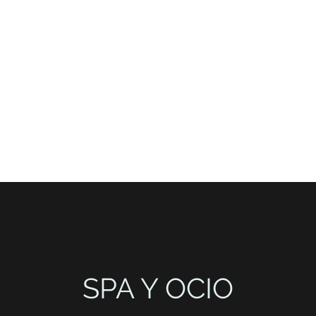
0 695 509 9989 (WhatsApp)
D
More
SPA Y OCIO