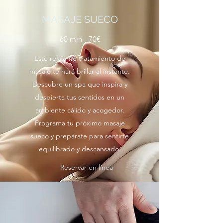
MASAJE SUECO
60 min - 70€
Este relajante tratamiento de
masaje te hará brillar al instante.
Descubre un spa que inspira y
despierta tus sentidos en un
ambiente cálido y acogedor.
Programa tu próximo masaje
sueco y prepárate para sentirte
equilibrado y descansado.
Reservar en línea