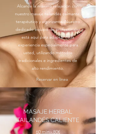
Alcance la máxima relajación con
nuestro masaje tailandés calmante,
terapéutico y vigorizante. Nuestro
dedicado equipo de profesionales
está aquí para adaptar cada
experiencia especialmente para
usted, utilizando métodos
tradicionales e ingredientes de
alto rendimiento.
Reservar en línea
MASAJE HERBAL
TAILANDÉS CALIENTE
60 min - 80€