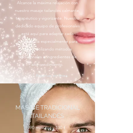
Alcance la máxima relajación con
nuestro masaje tailandés calmante,
terapéutico y vigorizante. Nuestro
dedicado equipo de profesionales
está aquí para adaptar cada
experiencia especialmente para
usted, utilizando métodos
tradicionales e ingredientes de
alto rendimiento.
Reservar en línea
MASAJE TRADICIONAL
TAILANDÉS
90 minutos - 100 €