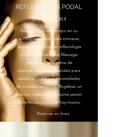
REFLEXOLOGÍA PODAL
30 minutos - 30 €
Reserve algo de tiempo en su
apretada agenda para mimarse
con nuestra relajante reflexología
podal. En Nuad Thai Massage
ofrecemos una gama de
experiencias excepcionales para
satisfacer todas sus necesidades
de cuidado personal. Regálese un
premio: reserve su próxima sesión
de reflexología podal hoy mismo.
Reservar en línea