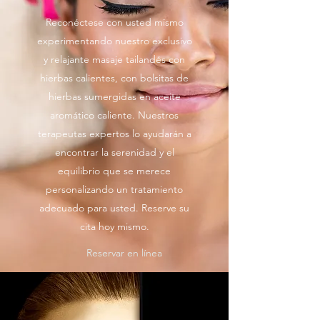
Reconéctese con usted mismo
experimentando nuestro exclusivo
y relajante masaje tailandés con
hierbas calientes, con bolsitas de
hierbas sumergidas en aceite
aromático caliente. Nuestros
terapeutas expertos lo ayudarán a
encontrar la serenidad y el
equilibrio que se merece
personalizando un tratamiento
adecuado para usted. Reserve su
cita hoy mismo.
Reservar en línea