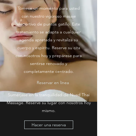
Tómese un momento para usted
con nuestro vigoroso masaje
deportivo de puntos gatillo. Este
tratamiento se adapta a cualquier
agenda apretada y revitaliza su
cuerpo y espíritu. Reserve su cita
con nosotros hoy y prepárese para
sentirse renovado y
completamente centrado.
Reservar en línea
Sumérjase en la tranquilidad de Nuad Thai
Massage. Reserve su lugar con nosotros hoy
mismo.
Hacer una reserva