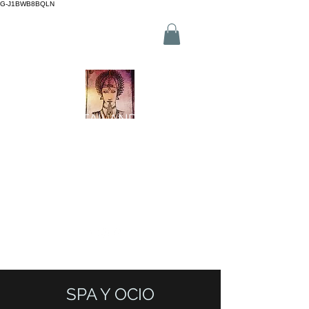
G-J1BWB8BQLN
L +30 210 3319772
,
M +30 695
509 9989 (WhatsApp)
MASAJE TAILANDÉS NUAD
ATENAS
Reservar en línea
SPA Y OCIO