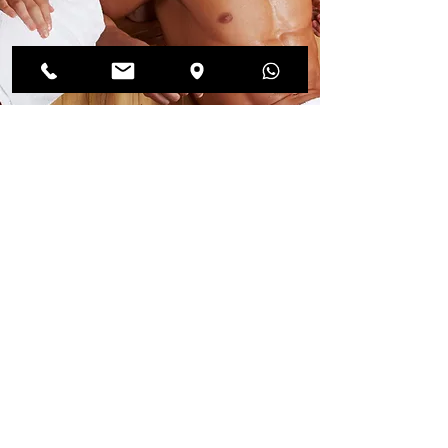
تدليك هاواي لومي لومي
90 دقيقة - 150 يورو
خصص بعض الوقت من جدولك
المزدحم لتدليل نفسك بتدليك لومي
لومي الهاوايي الرائع. في Nuad Thai
Massage، نقدم مجموعة من التجارب
الاستثنائية لتلبية جميع احتياجاتك
المتعلقة بالعناية الذاتية.
احجز عبر الإنترنت