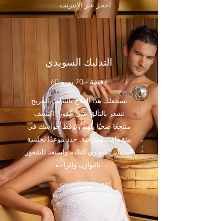
احجز عبر الإنترنت
التدليك السويدي
60 دقيقة - 70 يورو
سيجعلك هذا العلاج بالتدليك المريح
تشعر بالتألق على الفور. اكتشف
منتجعًا صحيًا يلهم ويوقظ حواسك في
بيئة دافئة ومرحبة. حدد موعدًا لجلسة
التدليك السويدي التالية واستعد للشعور
بالتوازن والراحة.
احجز عبر الإنترنت