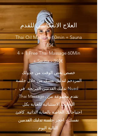
العلاج الانعكاسي للقدم
Thai Oil Massage 60min + Sauna
- 85€
4 + 1 Free Thai Massage 60Min
+ Sauna - 340€
خصص بعض الوقت من جدولك
المزدحم لتدليل نفسك من خلال جلسة
تدليك القدمين المريحة. في Nuad
Thai Massage، نقدم مجموعة من
التجارب الاستثنائية للعناية بكل
احتياجاتك الخاصة بالعناية الذاتية. كافئ
نفسك - احجز جلسة تدليك القدمين
التالية اليوم.