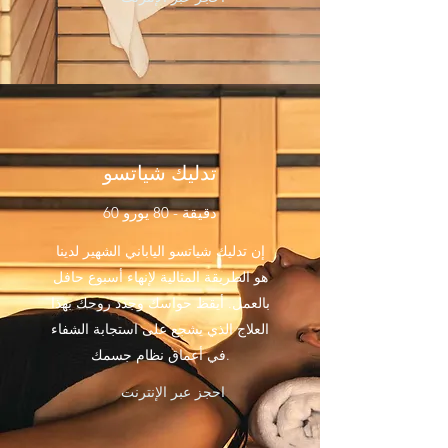
تدليك شياتسو
60 دقيقة - 80 يورو
إن تدليك شياتسو الياباني الشهير لدينا
هو الطريقة المثالية لإنهاء أسبوع حافل
بالعمل. أيقظ حواسك وجدد روحك بهذا
العلاج الذي يشجع على استجابة الشفاء
في أعماق نظام جسمك.
احجز عبر الإنترنت