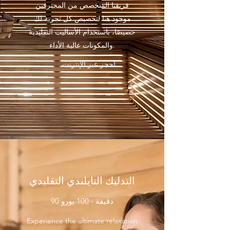
فريقنا المتخصص من المحترفين
موجود هنا لتخصيص كل تجربة لك
خصيصًا، باستخدام الأساليب التقليدية
والمكونات عالية الأداء.
احجز عبر الإنترنت
التدليك التايلندي التقليدي
90 دقيقة - 100 يورو
Experience the ultimate relaxation