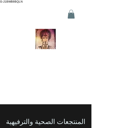
G-J1BWB8BQLN
ت +30 210 3319772
،
م +30 695
509 9989 (واتساب)
تدليك تايلاندي نواد في أثينا
احجز عبر الإنترنت
المنتجعات الصحية والترفيهية