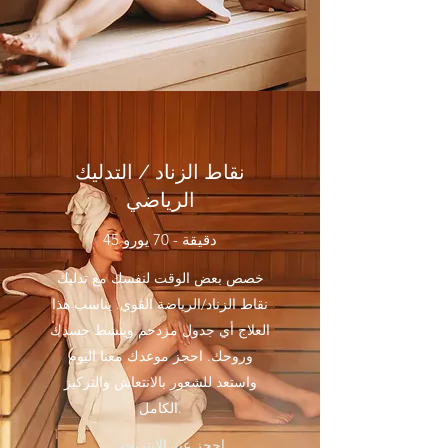
نقاط الزناد / التدليك
الرياضي
45 دقيقة - 70 يورو
خصص بعض الوقت لنفسك مع تدليك
نقاط الزناد/الرياضة القوي. يناسب هذا
العلاج أي جدول مزدحم وينشط جسدك
وروحك. احجز موعدك معنا اليوم
واستعد للشعور بالانتعاش والتركيز
الكامل.
احجز عبر الإنترنت