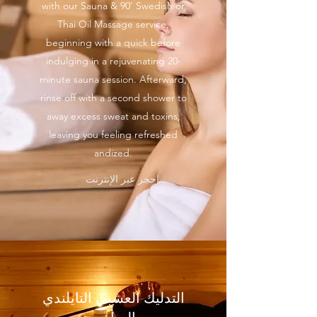
with our Sauna & 90' Swedish or
Thai Oil Massage service,
beginning with a quick before
indulging in a rejuvenating 20-
minute sauna session. Afterward,
rinse off with a second shower to
away excess sweat and toxins,
leaving you feeling refreshed
andized.
احجز عبر الإنترنت
التدليك العشبي التايلندي