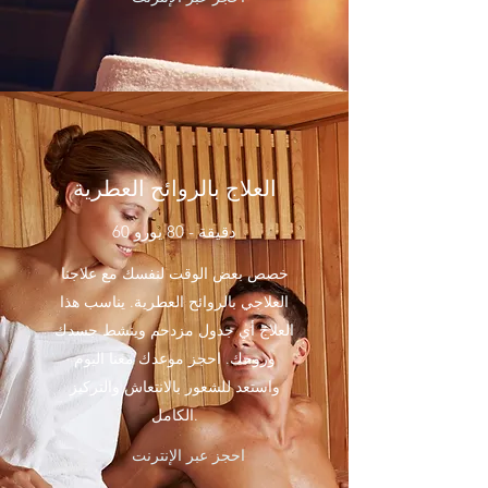
العلاج بالروائح العطرية
60 دقيقة - 80 يورو
خصص بعض الوقت لنفسك مع علاجنا
العلاجي بالروائح العطرية. يناسب هذا
العلاج أي جدول مزدحم وينشط جسدك
وروحك. احجز موعدك معنا اليوم
واستعد للشعور بالانتعاش والتركيز
الكامل.
احجز عبر الإنترنت